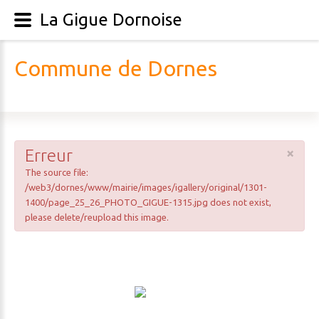
La Gigue Dornoise
C
o
m
m
u
n
e
d
e
D
o
r
n
e
s
×
Erreur
The source file:
/web3/dornes/www/mairie/images/igallery/original/1301-
1400/page_25_26_PHOTO_GIGUE-1315.jpg does not exist,
please delete/reupload this image.