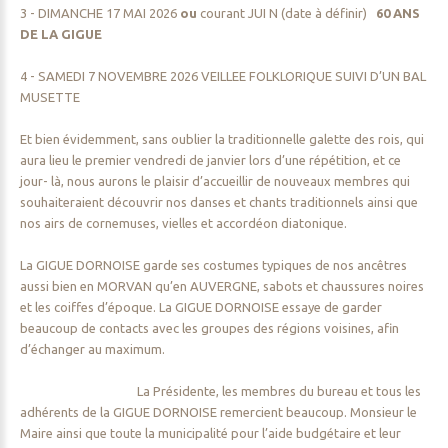
3 - DIMANCHE 17 MAI 2026
ou
courant JUI N (date à définir)
60 ANS
DE LA GIGUE
4 - SAMEDI 7 NOVEMBRE 2026 VEILLEE FOLKLORIQUE SUIVI D’UN BAL
MUSETTE
Et bien évidemment, sans oublier la traditionnelle galette des rois, qui
aura lieu le premier vendredi de janvier lors d’une répétition, et ce
jour- là, nous aurons le plaisir d’accueillir de nouveaux membres qui
souhaiteraient découvrir nos danses et chants traditionnels ainsi que
nos airs de cornemuses, vielles et accordéon diatonique.
La GIGUE DORNOISE garde ses costumes typiques de nos ancêtres
aussi bien en MORVAN qu’en AUVERGNE, sabots et chaussures noires
et les coiffes d’époque. La GIGUE DORNOISE essaye de garder
beaucoup de contacts avec les groupes des régions voisines, afin
d’échanger au maximum.
La Présidente, les membres du bureau et tous les
adhérents de la GIGUE DORNOISE remercient beaucoup. Monsieur le
Maire ainsi que toute la municipalité pour l’aide budgétaire et leur