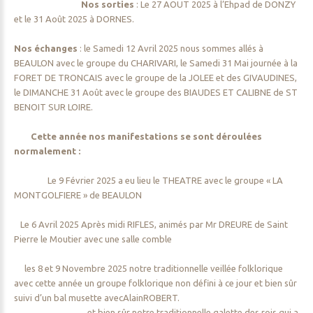
Nos sorties
: Le 27 AOUT 2025 à l’Ehpad de DONZY
et le 31 Août 2025 à DORNES.
Nos échanges
: le Samedi 12 Avril 2025 nous sommes allés à
BEAULON avec le groupe du CHARIVARI, le Samedi 31 Mai journée à la
FORET DE TRONCAIS avec le groupe de la JOLEE et des GIVAUDINES,
le DIMANCHE 31 Août avec le groupe des BIAUDES ET CALIBNE de ST
BENOIT SUR LOIRE.
Cette année nos manifestations se sont déroulées
normalement :
Le 9 Février 2025 a eu lieu le THEATRE avec le groupe « LA
MONTGOLFIERE » de BEAULON
Le 6 Avril 2025 Après midi RIFLES, animés par Mr DREURE de Saint
Pierre le Moutier avec une salle comble
les 8 et 9 Novembre 2025 notre traditionnelle veillée folklorique
avec cette année un groupe folklorique non défini à ce jour et bien sûr
suivi d’un bal musette avecAlainROBERT.
et bien sûr notre traditionnelle galette des rois qui a