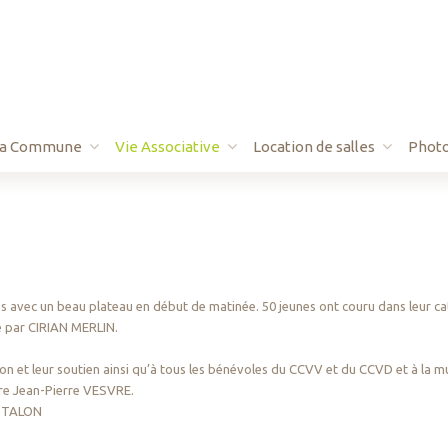
La Commune
Vie Associative
Location de salles
Phot
andonnée
RELAIS PETITE ENFANCE
Basket
Salle des fêtes
Football
Salle des associations
Judo
Calendrier des festivités
ès avec un beau plateau en début de matinée. 50 jeunes ont couru dans leur cat
Sport pour Tous
e par CIRIAN MERLIN.
de
Taïchi
on et leur soutien ainsi qu’à tous les bénévoles du CCVV et du CCVD et à la m
Tennis
ier également notre secrétaire Jean-Pierre VESV
e TALON
La Magie des Couleurs