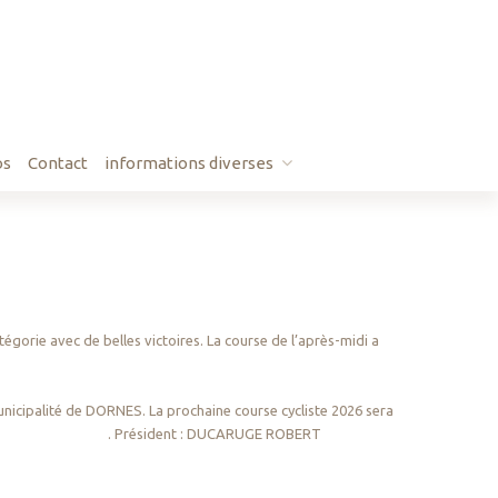
os
Contact
informations diverses
démarches
égorie avec de belles victoires. La course de l’après-midi a
unicipalité de DORNES. La prochaine course cycliste 2026 sera
RE. . Président : DUCARUGE ROBERT