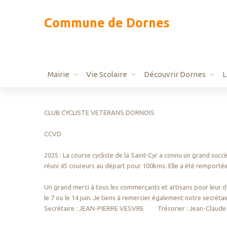
C
o
m
m
u
n
e
d
e
D
o
r
n
e
s
Mairie
Vie Scolaire
Découvrir Dornes
Réunions de conseil
École
Camping - Pêche - R
CLUB CYCLISTE VETERANS DORNOIS
Démarches
Accueil périscolaire
Bibliothèque
CCVD
Moulins Communauté
Cantine
CCAS
2025 : La course cycliste de la Saint-Cyr a connu un grand succ
À savoir
Collège
Scolarité
réuni 45 coureurs au départ pour 100kms. Elle a été remporté
Délibérations
Transport scolaire
Transport à la deman
Un grand merci à tous les commerçants et artisans pour leur d
Kermesse 2023
Le canton
le 7 ou le 14 juin. Je tiens à remerc
Secrétaire : JEAN-PIERRE VESVRE Trésorier : Jean-Claud
Aux alentours